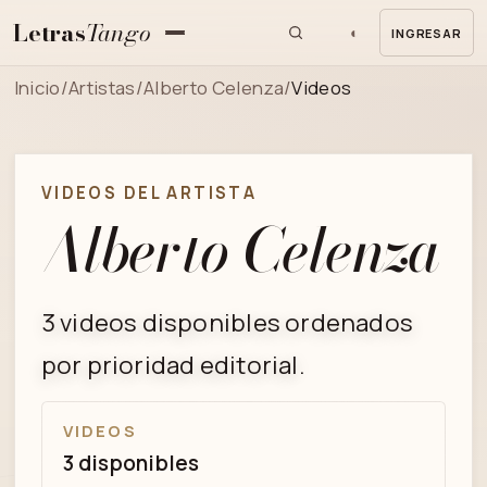
Letras
Tango
◐
INGRESAR
MENU
Inicio
/
Artistas
/
Alberto Celenza
/
Videos
VIDEOS DEL ARTISTA
Alberto Celenza
3 videos disponibles ordenados
por prioridad editorial.
VIDEOS
3 disponibles