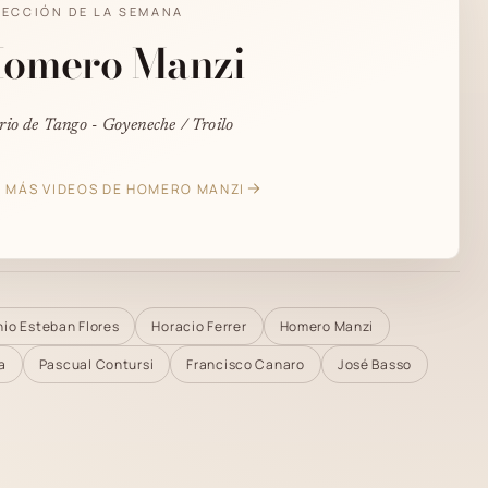
LECCIÓN DE LA SEMANA
omero Manzi
rio de Tango - Goyeneche / Troilo
 MÁS VIDEOS DE HOMERO MANZI
io Esteban Flores
Horacio Ferrer
Homero Manzi
a
Pascual Contursi
Francisco Canaro
José Basso