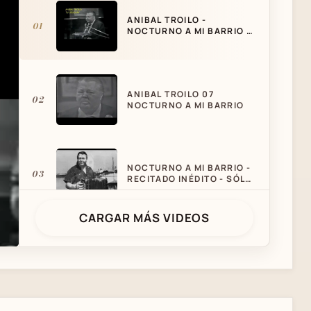
ANIBAL TROILO -
01
NOCTURNO A MI BARRIO -
TANGO
ANIBAL TROILO 07
02
NOCTURNO A MI BARRIO
NOCTURNO A MI BARRIO -
03
RECITADO INÉDITO - SÓLO
LA VOZ DE PICHUCO -
ANÍBAL TROILO
CARGAR MÁS VIDEOS
ROBERTO "POLACO"
04
GOYENECHE A HOMERO
" A HOMERO " -ANÍBAL