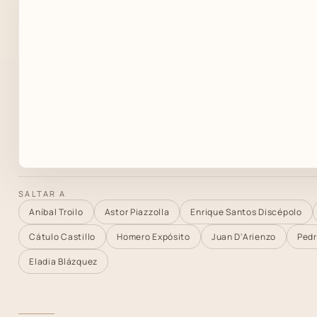
SALTAR A
Aníbal Troilo
Astor Piazzolla
Enrique Santos Discépolo
Cátulo Castillo
Homero Expósito
Juan D'Arienzo
Pedr
Eladia Blázquez