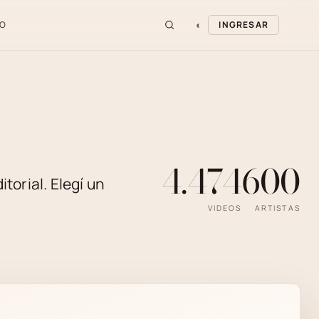
◐
O
INGRESAR
4.474
600
torial. Elegí un
VIDEOS
ARTISTAS