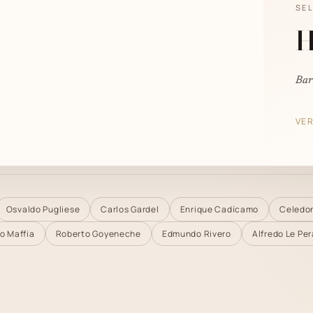
SE
H
Bar
VER
Osvaldo Pugliese
Carlos Gardel
Enrique Cadícamo
Celedon
o Maffia
Roberto Goyeneche
Edmundo Rivero
Alfredo Le Per