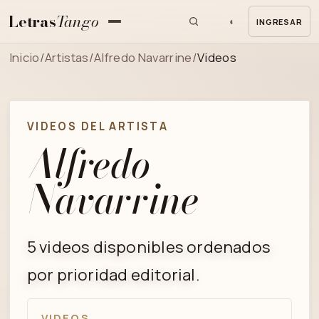
Letras
Tango
◐
INGRESAR
MENU
Inicio
/
Artistas
/
Alfredo Navarrine
/
Videos
VIDEOS DEL ARTISTA
Alfredo
Navarrine
5 videos disponibles ordenados
por prioridad editorial.
VIDEOS