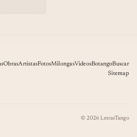
as
Obras
Artistas
Fotos
Milongas
Videos
Botango
Buscar
Sitemap
© 2026 LetrasTango