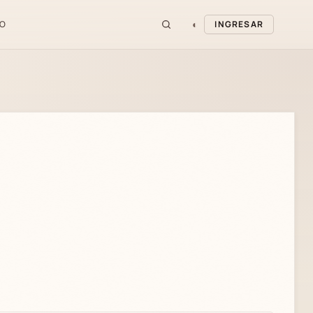
◐
O
INGRESAR