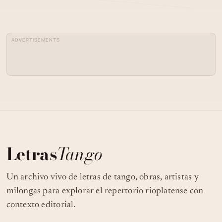
ARMANDO LABORDE - JUAN D'ARIENZO
04
- MALA PASIÓN - TANGO
ADVERTISEMENTS
TANGO ARGENTINO - ACADEMIA ECO
05
A. (MILONGA HAIFA_ISRAEL)
FEBRUARY 2012
06
TANGO PRESENTACIONES
07
ARRABALERA MALDICIÓN -TANGO
Letras
Tango
08
TANGO MALDICIÓN
Un archivo vivo de letras de tango, obras, artistas y
milongas para explorar el repertorio rioplatense con
contexto editorial.
FCO. DE VAL: MALDICIÓN (QUE CAMINE
09
SOLA)