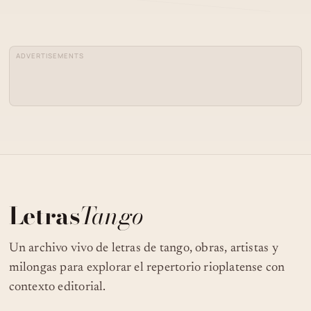
BALADA DEL AMOR IMPOSIBLE -
04
ALEJANDRO DOLINA
ADVERTISEMENTS
''ESAS COSAS QUE CALLAMOS'',
05
CANCION DE AMOR, MUSICA
ROMANTICA, AMOR PROHIBIDO,PARA
DEDICAR.
HORACIO FERRER 03 LA LOCA DE LA
06
PLAZA
HORACIO FERRER Y JUANJO
07
DOMÍNGUEZ - "LA LOCA DE LA PLAZA"
Letras
Tango
Un archivo vivo de letras de tango, obras, artistas y
milongas para explorar el repertorio rioplatense con
contexto editorial.