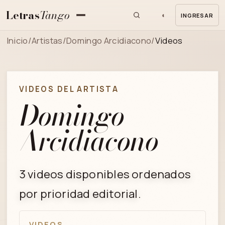
Letras
Tango
◐
INGRESAR
MENU
Inicio
/
Artistas
/
Domingo Arcidiacono
/
Videos
VIDEOS DEL ARTISTA
Domingo
Arcidiacono
3 videos disponibles ordenados
por prioridad editorial.
VIDEOS