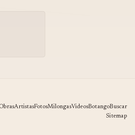
Obras
Artistas
Fotos
Milongas
Videos
Botango
Buscar
Sitemap