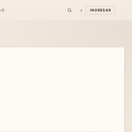
◐
GO
INGRESAR