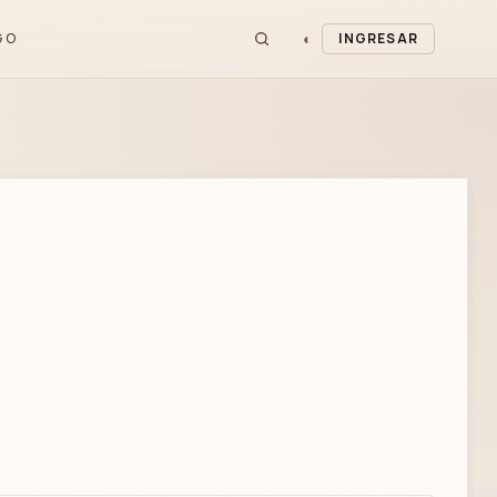
◐
GO
INGRESAR