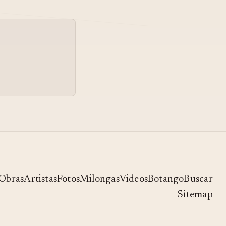
Obras
Artistas
Fotos
Milongas
Videos
Botango
Buscar
Sitemap