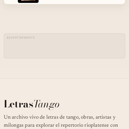
ANIBAL TROILO - ROBERTO GRELA -
04
ARMANDO PONTIER - MADAME IVONNE
- TANGO
ADVERTISEMENTS
MC CHILENO - LA MANO DE ORO (CLIPE
05
OFICIAL)
06
GUITARRA
EXCÉNTRICO - EDUARDO CASTILLO Y
07
NELSON TAMBLAY
Letras
Tango
EDMUNDO RIVERO - PAN (1953) TANGO
08
Un archivo vivo de letras de tango, obras, artistas y
DE CELEDONIO FLORES
milongas para explorar el repertorio rioplatense con