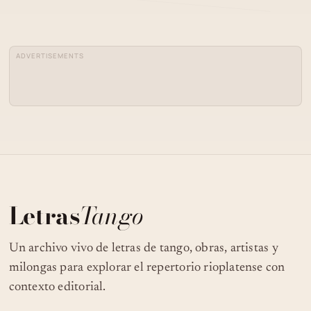
CARLOS GARDEL - LA BORRACHERA
04
DEL TANGO (20 JUNIO 20).
ADVERTISEMENTS
05
MICIFUZ
06
CARLOS GARDEL: MICIFUZ
07
TORTAZOS
Letras
Tango
Un archivo vivo de letras de tango, obras, artistas y
milongas para explorar el repertorio rioplatense con
contexto editorial.