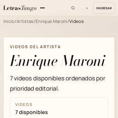
Letras
Tango
◐
INGRESAR
MENU
Inicio
/
Artistas
/
Enrique Maroni
/
Videos
VIDEOS DEL ARTISTA
Enrique Maroni
7 videos disponibles ordenados por
prioridad editorial.
VIDEOS
7 disponibles