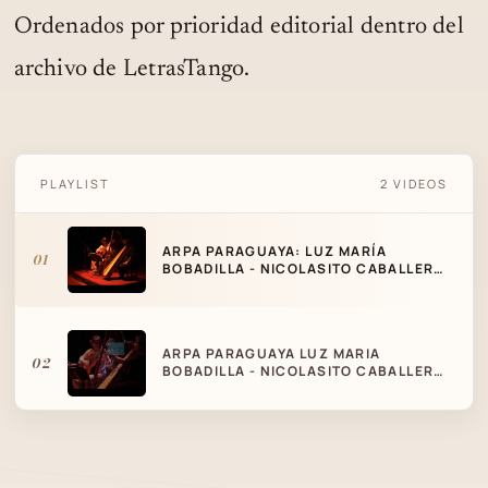
Ordenados por prioridad editorial dentro del
archivo de LetrasTango.
ARPA PARAGUAYA: LUZ MARÍA BOBADILLA
PLAYLIST
2 VIDEOS
- NICOLASITO CABALLERO: POLCA
PARAGUAYA CARRETA GUY
ARPA PARAGUAYA: LUZ MARÍA
01
BOBADILLA - NICOLASITO CABALLERO:
POLCA PARAGUAYA CARRETA GUY
ARPA PARAGUAYA LUZ MARIA
02
BOBADILLA - NICOLASITO CABALLERO
: GUARANIA ÑEMITY JOSÉ ASUNCIÓN
FLORES