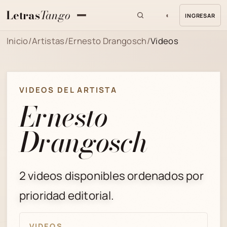
Letras
Tango
◐
INGRESAR
MENU
Inicio
/
Artistas
/
Ernesto Drangosch
/
Videos
VIDEOS DEL ARTISTA
Ernesto
Drangosch
2 videos disponibles ordenados por
prioridad editorial.
VIDEOS