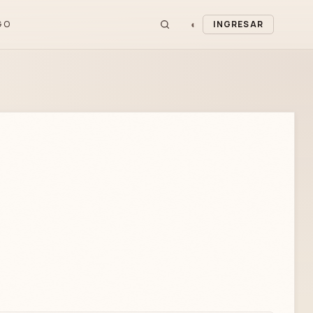
◐
GO
INGRESAR