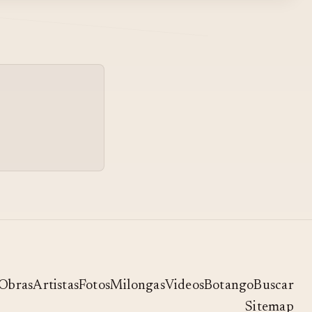
FRANCISCO FIORENTINO;
"EL PICHUCO" ANIBAL
TROILO - BANDONEON
TANGO
ENRIQUE RODRIGUEZ -
05
ARMANDO MORENO -
TABERNERO - TANGO
TABERNERO - ORQUESTA
06
ENRIQUE RODRIGUEZ
Obras
Artistas
Fotos
Milongas
Videos
Botango
Buscar
Sitemap