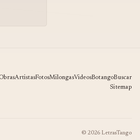
Obras
Artistas
Fotos
Milongas
Videos
Botango
Buscar
Sitemap
© 2026 LetrasTango