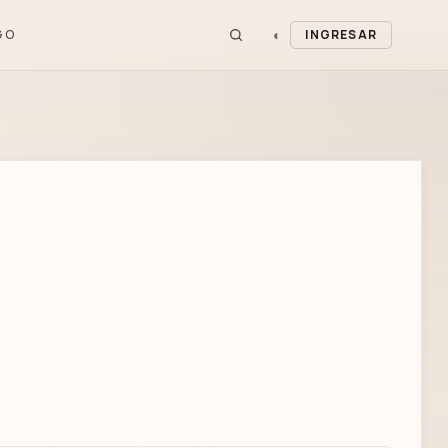
◐
GO
INGRESAR