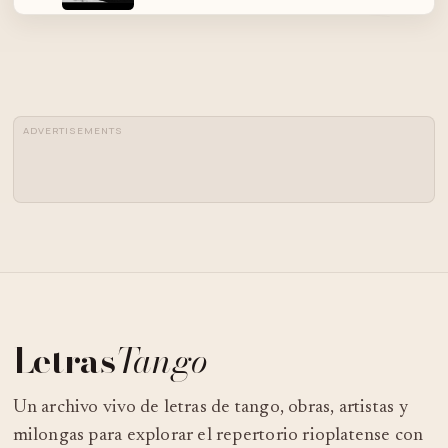
♫ ♫ ♫
04
LA CUMPARSITA (TANGO) ♪♫♪
ADVERTISEMENTS
LA MUCHACHA DEL CIRCO.-
05
AGUSTIN MAGALDI
AGUSTIN MAGALDI - LA MUCHACHA
06
DEL CIRCO -TANGO
07
MASCARITA-JULIO SOSA (TANGO)
Letras
Tango
PEDRO LAURENZ - JUAN CARLOS
08
Un archivo vivo de letras de tango, obras, artistas y
CASAS - MASCARITA - VALS
milongas para explorar el repertorio rioplatense con