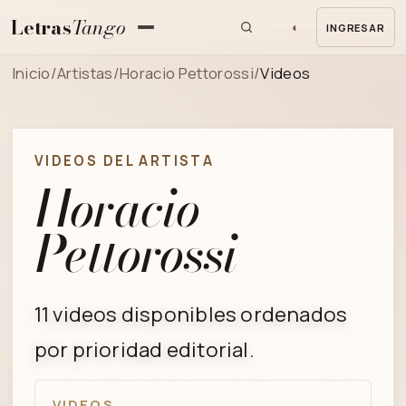
Letras
Tango
◐
INGRESAR
MENU
Inicio
/
Artistas
/
Horacio Pettorossi
/
Videos
VIDEOS DEL ARTISTA
Horacio
Pettorossi
11 videos disponibles ordenados
por prioridad editorial.
VIDEOS