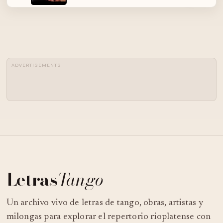
JOSE BASSO - FLOREAL RUIZ - LO
04
HAN VISTO CON OTRA - TANGO
ADVERTISEMENTS
EUGENIA LEÓN - LO HAN VISTO CON
05
OTRA - TANGO
[ES] TANGO - "ACQUAFORTE" POR
06
MIGUEL MONTERO (ORQUESTA
OSVALDO PUGLIESE)
07
CARLOS GARDEL - ACQUAFORTE
Letras
Tango
08
ACQUAFORTE - SALGAN RIVERO
Un archivo vivo de letras de tango, obras, artistas y
milongas para explorar el repertorio rioplatense con