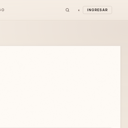
◐
GO
INGRESAR