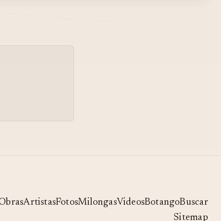
QUEREMOS J
CALDARA,RAÚL LEDESMA
EL TANGO CUENTA SU
HISTORIA 24 5 14
RAUL LEDESMA NO VES
05
QUE NOS QUEREMOS
RAÚL LEDESMA - MIGUEL
06
CALÓ - LA ABANDONE Y
NO SABIA - TANGO
Obras
Artistas
Fotos
Milongas
Videos
Botango
Buscar
Sitemap