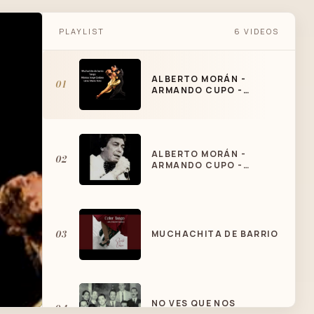
PLAYLIST
6 VIDEOS
ALBERTO MORÁN -
01
ARMANDO CUPO -
MUCHACHITA DE BARRIO
ALBERTO MORÁN -
02
ARMANDO CUPO -
MUCHACHITA DE BARRIO
03
MUCHACHITA DE BARRIO
NO VES QUE NOS
04