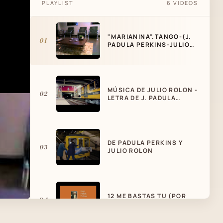
PLAYLIST
6 VIDEOS
"MARIANINA".TANGO-(J.
01
PADULA PERKINS-JULIO
ROLON)-
MÚSICA DE JULIO ROLON -
02
LETRA DE J. PADULA
PERKINS
DE PADULA PERKINS Y
03
JULIO ROLON
12 ME BASTAS TU (POR
04
JORGE PADULA PERKINGS/
FRAN CENTENO LASCANO)