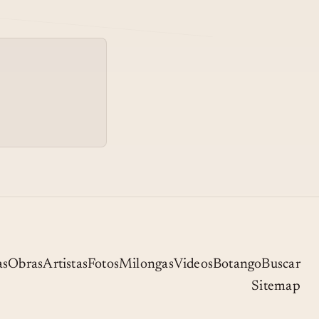
LA FURCA. 1ºMILONGA
05
QUEER DEL INTERIOR.
CÓRDOBA CAPITAL.
MILONGA BAHIENSE.
CESCO
PRINCIPIANTE CESCO
06
(FRAN CENTENO
LASCANO)
as
Obras
Artistas
Fotos
Milongas
Videos
Botango
Buscar
Sitemap