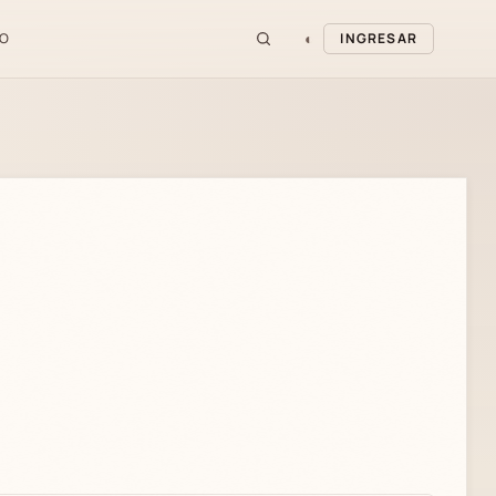
◐
O
INGRESAR