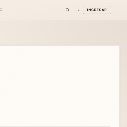
◐
O
INGRESAR