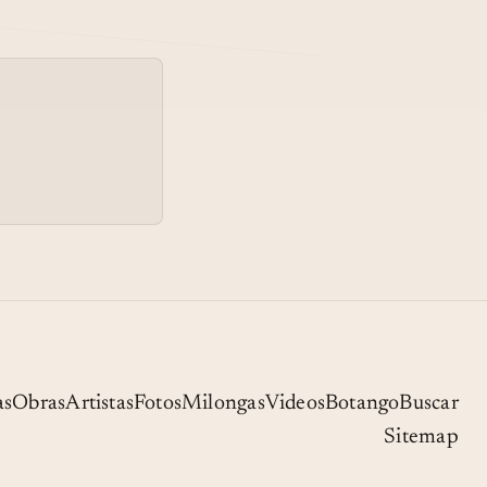
LOS DESPOJOS (TANGO) -
05
PALERMO 5 (QUINTETO DE
GUITARRAS)
MIENTRAS VUELVA EL
06
AMOR
PRACTILONGA A CIUTAT
07
JARDI
08
TANGO DOS
as
Obras
Artistas
Fotos
Milongas
Videos
Botango
Buscar
Sitemap
NADA (TANGO) BY MARÍA
09
BOZZINI