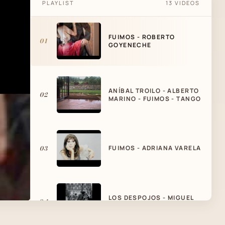
PLAYLIST
13 VIDEOS
FUIMOS - ROBERTO
01
GOYENECHE
ANÍBAL TROILO - ALBERTO
02
MARINO - FUIMOS - TANGO
03
FUIMOS - ADRIANA VARELA
LOS DESPOJOS - MIGUEL
04
CALÓ CON RAÚL IRIARTE