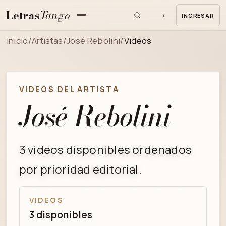
Letras
Tango
◐
INGRESAR
MENU
Inicio
/
Artistas
/
José Rebolini
/
Videos
VIDEOS DEL ARTISTA
José Rebolini
3 videos disponibles ordenados
por prioridad editorial.
VIDEOS
3 disponibles