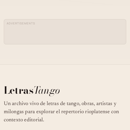
04
FRED BUSCAGLIONE - IL MORALISTA
ADVERTISEMENTS
TODAY’S TANGO IS… QUÉ VACHACHÉ –
05
JUAN MAGLIO "PACHO" 26-07-1928
FRANCINI - PONTIER - RAÚL BERÓN -
06
UNO Y UNO - TURF - TANGO
07
UNO Y UNO
Letras
Tango
08
AGUSTIN BANCALARI - UNO Y UNO
Un archivo vivo de letras de tango, obras, artistas y
milongas para explorar el repertorio rioplatense con
contexto editorial.