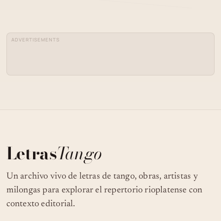
04
ADRIANA VARELA - ANCLAO EN PARIS
ADVERTISEMENTS
ADRIANA VARELA EN PURA QUIMICA
05
(20-04-2012)
06
BARRIO DE TANGO
07
ADRIANA VARELA
Letras
Tango
ADRIANA VARELA - EL OTRO CAMBIO
08
Un archivo vivo de letras de tango, obras, artistas y
LOS QUE SE FUERON
milongas para explorar el repertorio rioplatense con
contexto editorial.
09
LUNA CURIOSA