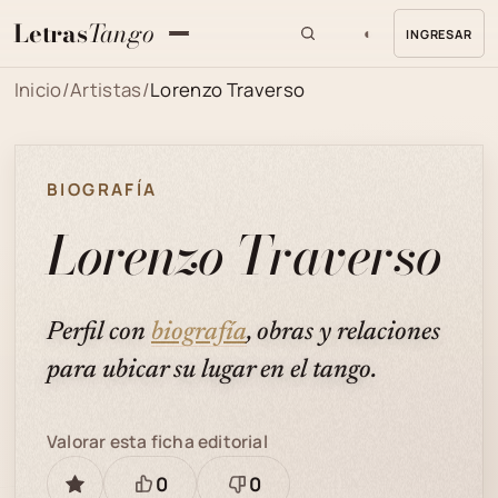
Letras
Tango
◐
INGRESAR
MENU
Inicio
/
Artistas
/
Lorenzo Traverso
BIOGRAFÍA
Lorenzo Traverso
Perfil con
biografía
, obras y relaciones
para ubicar su lugar en el tango.
Valorar esta ficha editorial
0
0
GUARDAR
Está
Necesita