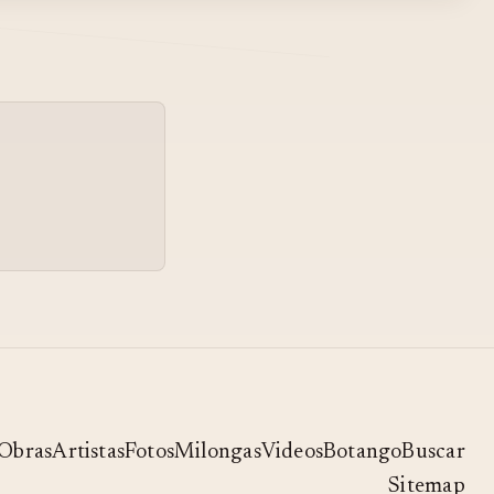
MOIRA CASTELLANO |
VIVE TANGO | MAR DEL
PLATA
MAR DEL PLATA VIVE
05
TANGO PROMO
CARLOS GARDEL - OJOS
06
MAULAS - TANGO
ROBERTO CHANEL - OJOS
07
MAULAS - TANGO
NELUSHA & ELI, "OJOS
08
MAULAS" @ TANGO CAFE
- NYC (4/21/10)
Obras
Artistas
Fotos
Milongas
Videos
Botango
Buscar
Sitemap