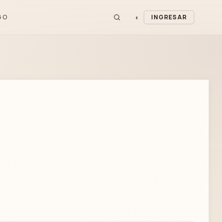
◐
GO
INGRESAR