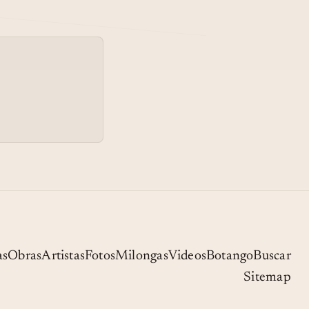
MOSAICOS PORTEÑOS DE
05
LUIS ALPOSTA: "UNA
NOCHE EN EL GARRÓN" -
CANTA CARLOS GARDEL
as
Obras
Artistas
Fotos
Milongas
Videos
Botango
Buscar
Sitemap