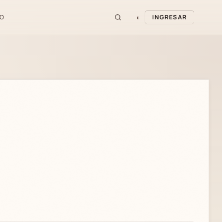
◐
O
INGRESAR