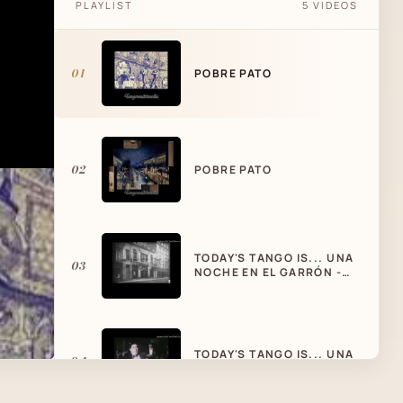
PLAYLIST
5 VIDEOS
01
POBRE PATO
02
POBRE PATO
TODAY'S TANGO IS... UNA
03
NOCHE EN EL GARRÓN -
MANUEL PIZARRO 10-1927
TODAY'S TANGO IS... UNA
04
NOCHE EN EL GARRÓN -
CARLOS GARDEL 1925