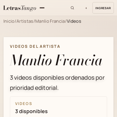
Letras
Tango
◐
INGRESAR
MENU
Inicio
/
Artistas
/
Manlio Francia
/
Videos
VIDEOS DEL ARTISTA
Manlio Francia
3 videos disponibles ordenados por
prioridad editorial.
VIDEOS
3 disponibles