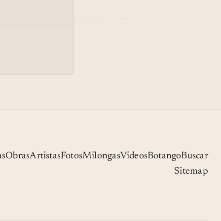
as
Obras
Artistas
Fotos
Milongas
Videos
Botango
Buscar
Sitemap