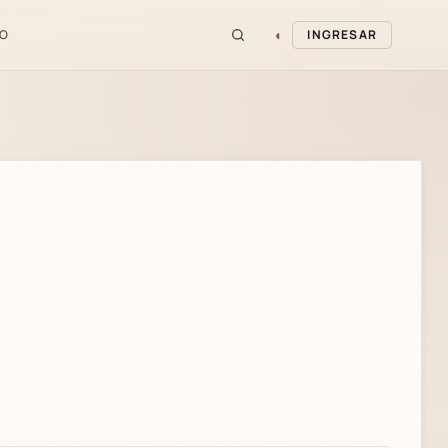
◐
O
INGRESAR