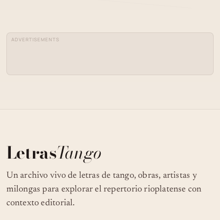
MI DOLOR - ALFREDO DE ANGELIS -
04
TANGO CLÁSICO
ADVERTISEMENTS
05
MI DOLOR - JUAN D'ARIENZO
Letras
Tango
Un archivo vivo de letras de tango, obras, artistas y
milongas para explorar el repertorio rioplatense con
contexto editorial.