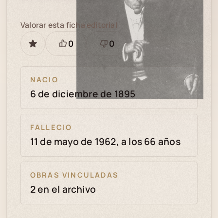
Valorar esta ficha editorial
0
0
GUARDAR
Está
Necesita
bien
revisión
NACIO
6 de diciembre de 1895
FALLECIO
11 de mayo de 1962, a los 66 años
OBRAS VINCULADAS
2 en el archivo