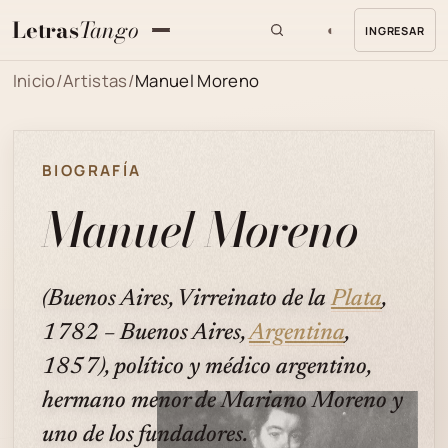
Letras
Tango
◐
INGRESAR
MENU
Inicio
/
Artistas
/
Manuel Moreno
BIOGRAFÍA
Manuel Moreno
(Buenos Aires, Virreinato de la
Plata
,
1782 – Buenos Aires,
Argentina
,
1857), político y médico argentino,
hermano menor de Mariano Moreno y
uno de los fundadores.