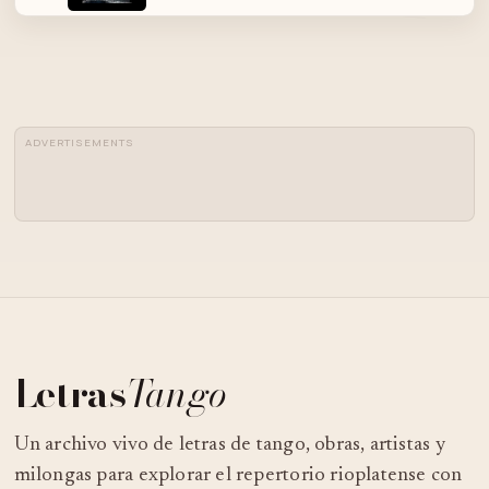
04
LUNA ARRABALERA
ADVERTISEMENTS
ME LLAMO TANGO - MIGUEL ANGEL
05
(RECITADOR)
LA CUMPARSITA [CERIOTI] GOTAN
06
PROJECT
JULIO DE CARO - LUNA DE MIEL -
07
TANGO
Letras
Tango
08
- GLORIA LASSO - LUNA DE MIEL -
Un archivo vivo de letras de tango, obras, artistas y
milongas para explorar el repertorio rioplatense con