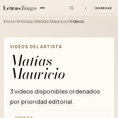
Letras
Tango
◐
INGRESAR
MENU
Inicio
/
Artistas
/
Matías Mauricio
/
Videos
VIDEOS DEL ARTISTA
Matías
Mauricio
3 videos disponibles ordenados
por prioridad editorial.
VIDEOS