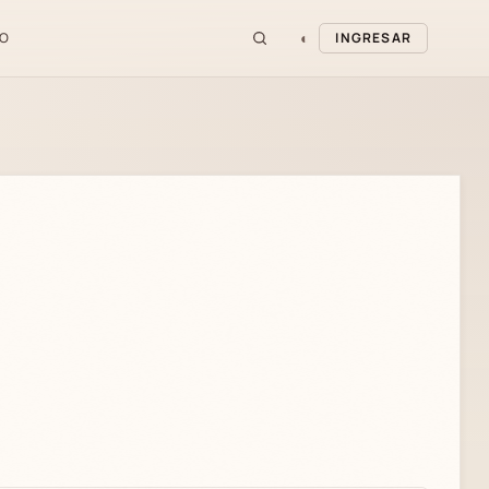
◐
O
INGRESAR