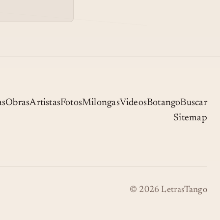
as
Obras
Artistas
Fotos
Milongas
Videos
Botango
Buscar
Sitemap
© 2026 LetrasTango