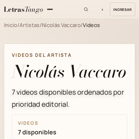
Letras
Tango
◐
INGRESAR
MENU
Inicio
/
Artistas
/
Nicolás Vaccaro
/
Videos
VIDEOS DEL ARTISTA
Nicolás Vaccaro
7 videos disponibles ordenados por
prioridad editorial.
VIDEOS
7 disponibles