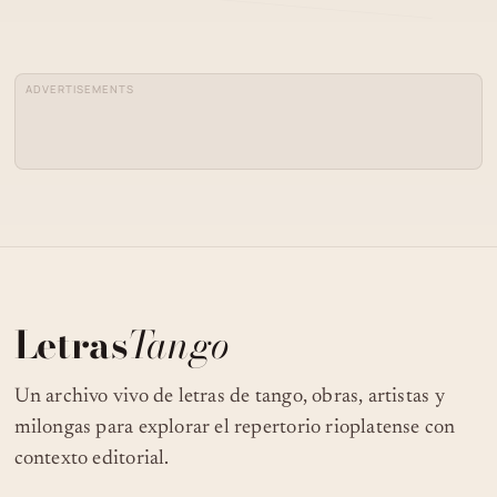
JOSÉ BASSO - JORGE DURÁN - EN LA
04
VIA - TANGO
ADVERTISEMENTS
CACHO TIRAO CON SUS TANGOS Y
05
TESTIMONIO DE CONVERSIÓN NOCHE
DE TANGOS
2007 ARGENTINA MENDOZA, VERANO
06
VENDIMIA, NOCHE DE TANGOS, PART
5, TANGO'S NIGTH, MILONGA TANGO
"NOCHE DE TANGOS PARA TODOS LOS
07
SENTIDOS", PAISAXE & BAILARINES DE
Letras
Tango
TANGO PANAMA/3,PANAMA .MOV
Un archivo vivo de letras de tango, obras, artistas y
milongas para explorar el repertorio rioplatense con
contexto editorial.