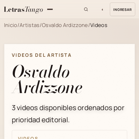
Letras
Tango
◐
INGRESAR
MENU
Inicio
/
Artistas
/
Osvaldo Ardizzone
/
Videos
VIDEOS DEL ARTISTA
Osvaldo
Ardizzone
3 videos disponibles ordenados por
prioridad editorial.
VIDEOS