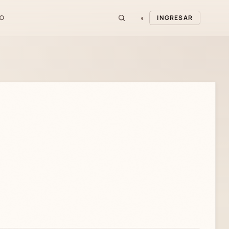
◐
O
INGRESAR