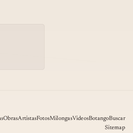
as
Obras
Artistas
Fotos
Milongas
Videos
Botango
Buscar
Sitemap