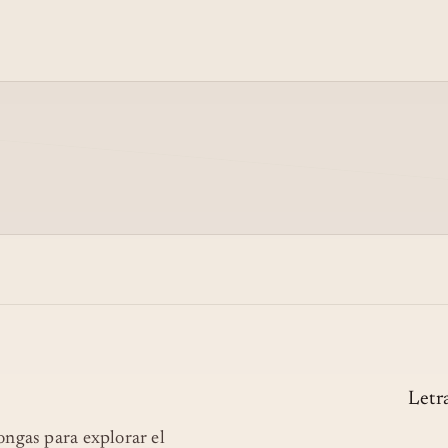
 .MI BARRIO TENÍA COSAS
Letr
longas para explorar el