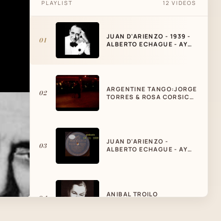
PLAYLIST
12 VIDEOS
JUAN D'ARIENZO - 1939 -
01
ALBERTO ECHAGUE - AY
AURORA
ARGENTINE TANGO:JORGE
02
TORRES & ROSA CORSICO
- "AY AURORA"
JUAN D'ARIENZO -
03
ALBERTO ECHAGUE - AY
AURORA - VALS
ANIBAL TROILO
04
"PICHUCO" - MI REFUGIO