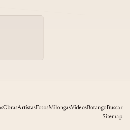
05
MI REFUGIO - DISARLI
MI REFUGIO / MOSALINI
06
TERUGGI CUARTETO/
TANGO DE HOY
07
MUÑEQUITA DE LUJO
08
MUÑEQUITA DE LUJO
as
Obras
Artistas
Fotos
Milongas
Videos
Botango
Buscar
Sitemap
09
MUNEQUITA DE LUJO