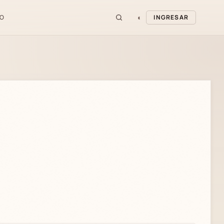
◐
O
INGRESAR