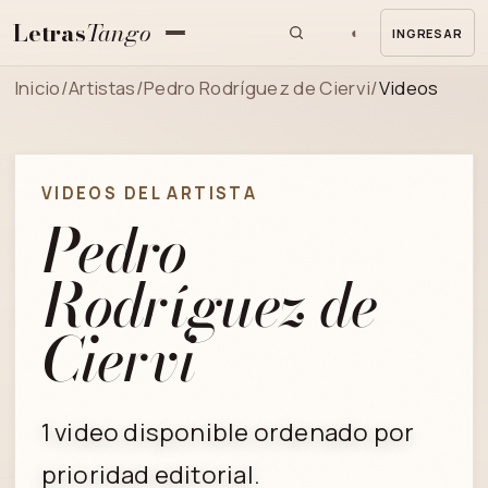
Letras
Tango
◐
INGRESAR
MENU
Inicio
/
Artistas
/
Pedro Rodríguez de Ciervi
/
Videos
VIDEOS DEL ARTISTA
Pedro
Rodríguez de
Ciervi
1 video disponible ordenado por
prioridad editorial.