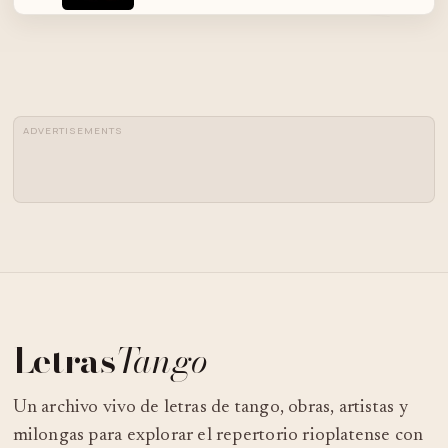
SOÑANDO POR CANTAR - 22 DE
04
MAYO
ADVERTISEMENTS
CUARTETO VIDURRIA INTERPRETA
05
INSPIRACIÓN EN EL METEJÓN 18-5-
2012.MOV
Letras
Tango
Un archivo vivo de letras de tango, obras, artistas y
milongas para explorar el repertorio rioplatense con