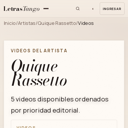
Letras
Tango
◐
INGRESAR
MENU
Inicio
/
Artistas
/
Quique Rassetto
/
Videos
VIDEOS DEL ARTISTA
Quique
Rassetto
5 videos disponibles ordenados
por prioridad editorial.
VIDEOS