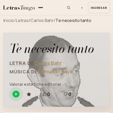
Letras
Tango
◐
INGRESAR
MENU
Inicio
/
Letras
/
Carlos Bahr
/
Te necesito tanto
Te necesito tanto
Carlos Bahr
LETRA DE
Edmundo Baya
MÚSICA DE
Valorar esta ficha editorial
0
0
Reproducir
GUARDAR
Está
Necesita
en
bien
revisión
Spotify