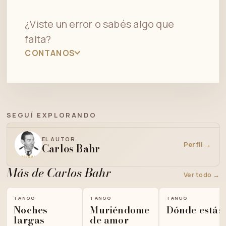
¿Viste un error o sabés algo que
falta?
CONTANOS
SEGUÍ EXPLORANDO
EL AUTOR
Perfil →
Carlos Bahr
Más de Carlos Bahr
Ver todo →
TANGO
TANGO
TANGO
Noches
Muriéndome
Dónde estás
largas
de amor