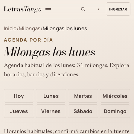
Letras
Tango
◐
INGRESAR
MENU
Inicio
/
Milongas
/
Milongas los lunes
AGENDA POR DÍA
Milongas los lunes
Agenda habitual de los lunes: 31 milongas. Explorá
horarios, barrios y direcciones.
Hoy
Lunes
Martes
Miércoles
Jueves
Viernes
Sábado
Domingo
Horarios habituales; confirmá cambios en la fuente