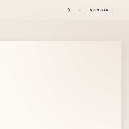
◐
O
INGRESAR