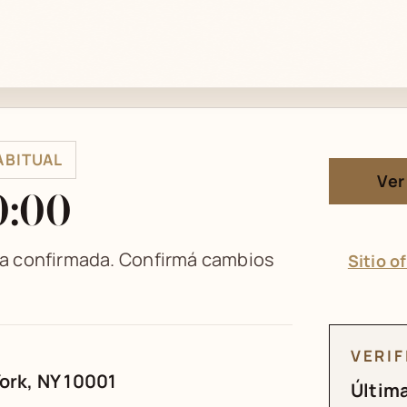
ABITUAL
Ver
0:00
ha confirmada. Confirmá cambios
Sitio of
VERI
York, NY 10001
Última