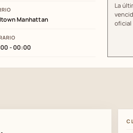
La últ
RRIO
vencid
dtown Manhattan
oficial
RARIO
00 - 00:00
C