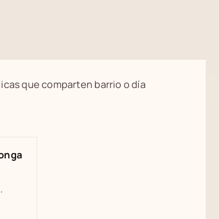
icas que comparten barrio o día
longa
·