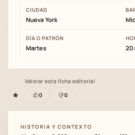
CIUDAD
BA
Nueva York
Mi
DÍA O PATRÓN
HO
Martes
20:
Valorar esta ficha editorial
0
0
GUARDAR
Está
Necesita
bien
revisión
HISTORIA Y CONTEXTO