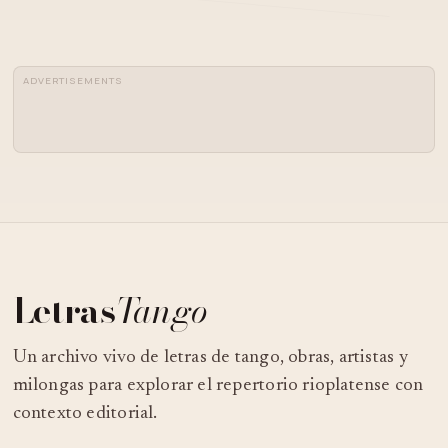
04
CARLOS GARDEL - CUESTA ABAJO
ADVERTISEMENTS
05
CUESTA ABAJO - ( GOYENECHE)
DANNY RIVERA - AMORES DE
06
ESTUDIANTE (TANGO)
07
CARLOS GARDEL GOLONDRINAS
Letras
Tango
Un archivo vivo de letras de tango, obras, artistas y
08
GOLONDRINAS- CARLOS GARDEL
milongas para explorar el repertorio rioplatense con
contexto editorial.
"GOLONDRINAS", TANGO (CARLOS
09