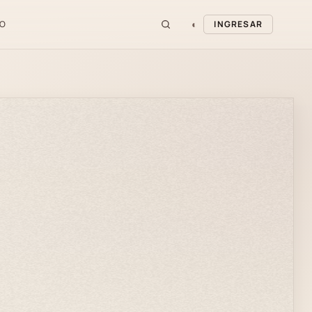
◐
O
INGRESAR