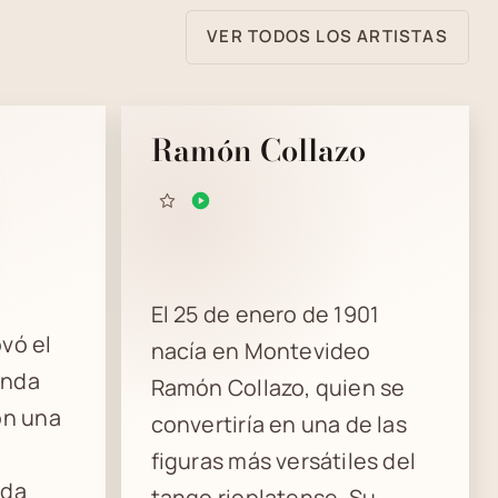
VER TODOS LOS ARTISTAS
Ramón Collazo
El 25 de enero de 1901
vó el
nacía en Montevideo
unda
Ramón Collazo, quien se
on una
convertiría en una de las
figuras más versátiles del
ada
tango rioplatense. Su