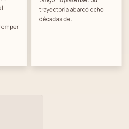
al
trayectoria abarcó ocho
décadas de.
 romper