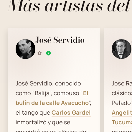
Más artistas del
José Servidio
José Servidio, conocido
José R
como "Balija", compuso "
El
clásic
bulín de la calle Ayacucho
",
Pelado",
el tango que
Carlos Gardel
Angeli
inmortalizó y que se
Tucum
convirtió en un clásico del
primer