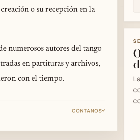
 creación o su recepción en la
S
de numerosos autores del tango
O
d
radas en partituras y archivos,
La
ieron con el tiempo.
co
co
CONTANOS