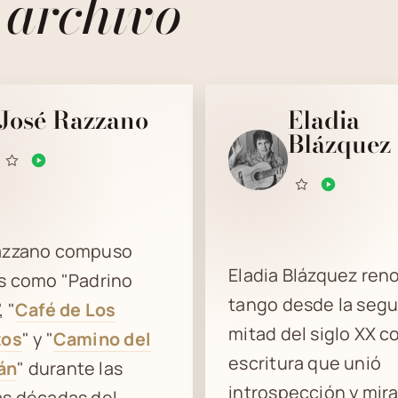
 archivo
José Razzano
Eladia
Blázquez
azzano compuso
Eladia Blázquez reno
os como "Padrino
tango desde la seg
 "
Café de Los
mitad del siglo XX c
tos
" y "
Camino del
escritura que unió
án
" durante las
introspección y mir
as décadas del