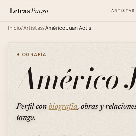
Letras
Tango
ARTISTAS
Inicio
/
Artistas
/
Américo Juan Actis
BIOGRAFÍA
Américo J
Perfil con
biografía
, obras y relacione
tango.