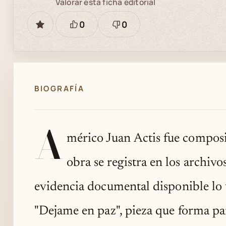
Valorar esta ficha editorial
0
0
GUARDAR
Está
Necesita
bien
revisión
BIOGRAFÍA
A
mérico Juan Actis fue composit
obra se registra en los archivo
evidencia documental disponible lo 
"Dejame en paz", pieza que forma par