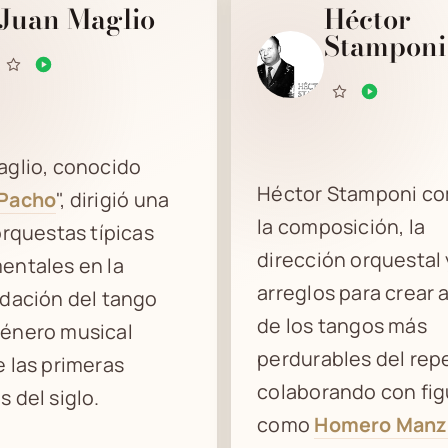
Juan Maglio
Héctor
Stamponi
aglio, conocido
Héctor Stamponi c
Pacho
", dirigió una
la composición, la
orquestas típicas
dirección orquestal 
entales en la
arreglos para crear 
dación del tango
de los tangos más
énero musical
perdurables del repe
 las primeras
colaborando con fig
 del siglo.
como
Homero Manz