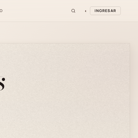
◐
O
INGRESAR
s