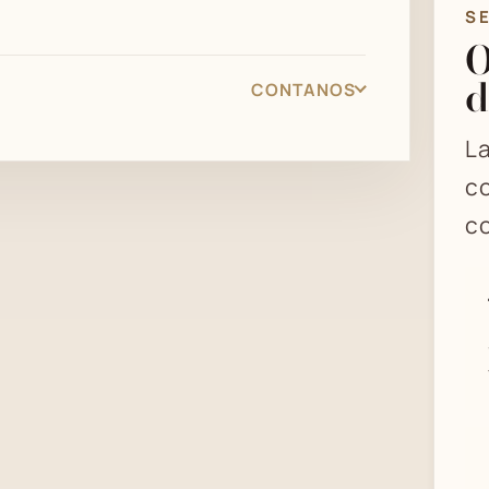
S
O
d
CONTANOS
La
co
co