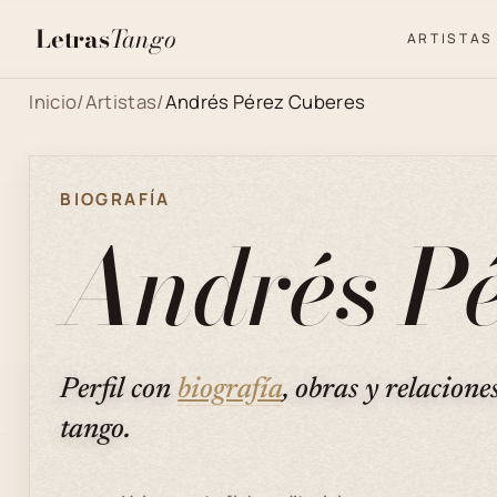
Letras
Tango
ARTISTAS
Inicio
/
Artistas
/
Andrés Pérez Cuberes
BIOGRAFÍA
Andrés Pé
Perfil con
biografía
, obras y relacione
tango.