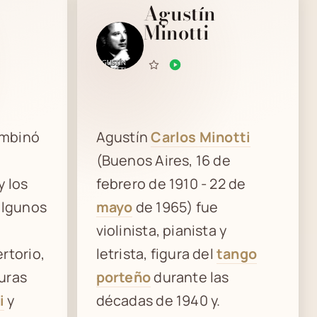
Agustín
Minotti
ombinó
Agustín
Carlos Minotti
(Buenos Aires, 16 de
y los
febrero de 1910 - 22 de
algunos
mayo
de 1965) fue
violinista, pianista y
rtorio,
letrista, figura del
tango
uras
porteño
durante las
i
y
décadas de 1940 y.