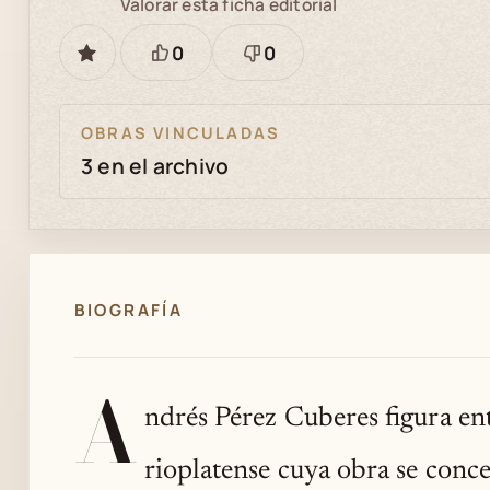
Valorar esta ficha editorial
0
0
GUARDAR
Está
Necesita
bien
revisión
OBRAS VINCULADAS
3 en el archivo
BIOGRAFÍA
A
ndrés Pérez Cuberes figura en
rioplatense cuya obra se conc