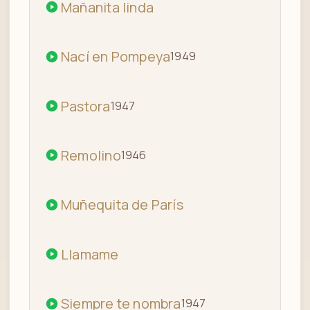
Mañanita linda
Nací en Pompeya
1949
Pastora
1947
Remolino
1946
Muñequita de París
Llamame
Siempre te nombra
1947