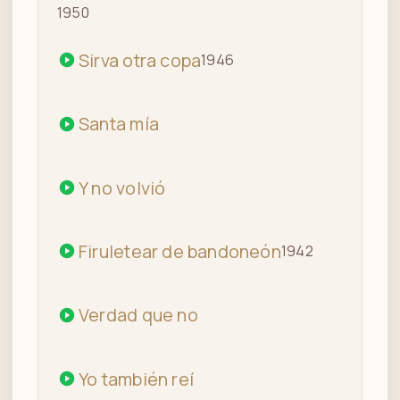
1950
Sirva otra copa
1946
Santa mía
Y no volvió
Firuletear de bandoneón
1942
Verdad que no
Yo también reí