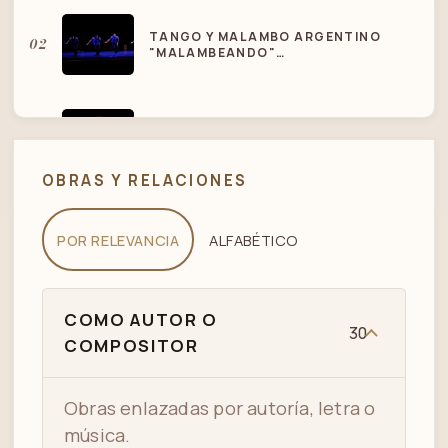
TANGO Y MALAMBO ARGENTINO
02
"MALAMBEANDO"
WWW.MALAMBEANDO.COM
SANGRE DE TANGO MALAMBO
03
GAUCHOS PART 1
OBRAS Y RELACIONES
CARLOS DANTE - OSCAR LARROCA -
04
LA MISMA TARDE - TANGO
POR RELEVANCIA
ALFABÉTICO
05
MAÑANITA LINDA CON BELEN
COMO AUTOR O
30
COMPOSITOR
MI PROMESA - ALFREDO DE ANGELIS
06
- DÚO DANTE-LARROCA
Obras enlazadas por autoría, letra o
música.