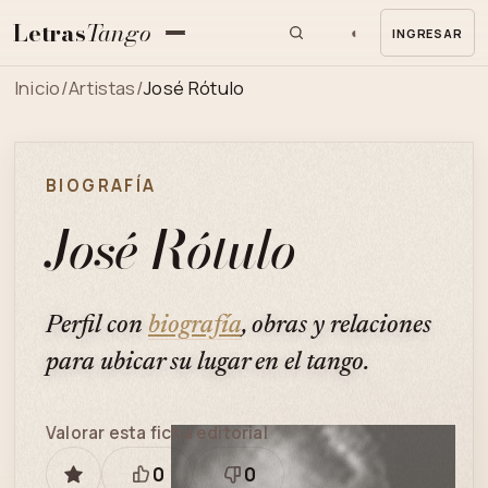
Letras
Tango
◐
INGRESAR
MENU
Inicio
/
Artistas
/
José Rótulo
BIOGRAFÍA
José Rótulo
Perfil con
biografía
, obras y relaciones
para ubicar su lugar en el tango.
Valorar esta ficha editorial
0
0
GUARDAR
Está
Necesita