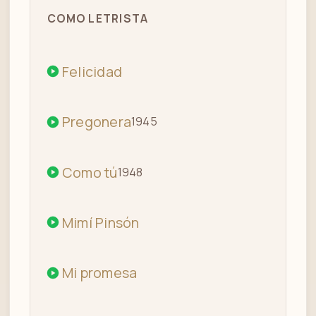
ORQUESTA DONATO RACCIATTI -
07
COMO LETRISTA
VICTOR RUIZ - MI PROMESA - TANGO
MARIANO MORES -- MIMI PINSON,
Felicidad
08
TANGO (VINTAGEMUSIC.ES)
Pregonera
1945
Como tú
1948
Mimí Pinsón
Mi promesa