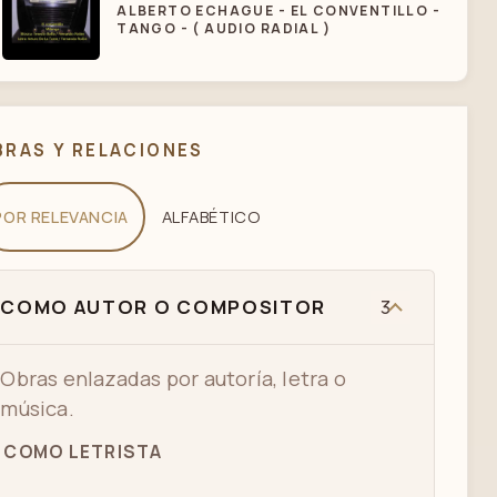
ALBERTO ECHAGUE - EL CONVENTILLO -
TANGO - ( AUDIO RADIAL )
ALFREDO BELUSI - NO TENGO LA CULPA
BRAS Y RELACIONES
POR RELEVANCIA
ALFABÉTICO
NO TENGO LA CULPA -(PUGLIESE -
BELUSI)
COMO AUTOR O COMPOSITOR
3
Obras enlazadas por autoría, letra o
música.
COMO LETRISTA