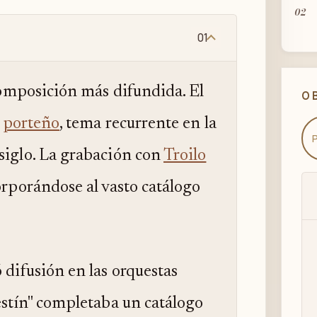
02
01
03
composición más difundida. El
O
o
porteño
, tema recurrente en la
siglo. La grabación con
Troilo
04
orporándose al vasto catálogo
 difusión en las orquestas
Festín" completaba un catálogo