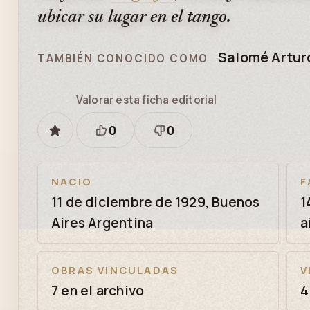
ubicar su lugar en el tango.
Salomé Artur
TAMBIÉN CONOCIDO COMO
Valorar esta ficha editorial
0
0
GUARDAR
Está
Necesita
bien
revisión
NACIO
F
11 de diciembre de 1929, Buenos
1
Aires Argentina
a
OBRAS VINCULADAS
V
7 en el archivo
4