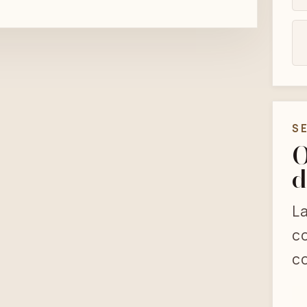
S
O
d
La
co
co