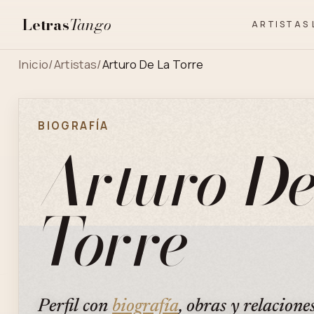
Letras
Tango
ARTISTAS
Inicio
/
Artistas
/
Arturo De La Torre
BIOGRAFÍA
Arturo De
Torre
Perfil con
biografía
, obras y relacione