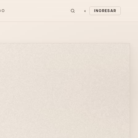
◐
GO
INGRESAR