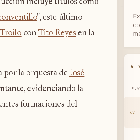
ucción incluye títulos como
Ex
conventillo
", este último
co
Troilo
con
Tito Reyes
en la
ma
VI
a por la orquesta de
José
tante, evidenciando la
PLA
rentes formaciones del
01