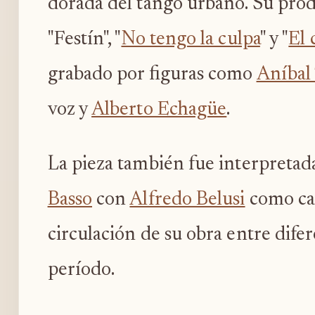
dorada del tango urbano. Su prod
"Festín", "
No tengo la culpa
" y "
El 
grabado por figuras como
Aníbal 
voz y
Alberto Echagüe
.
La pieza también fue interpretad
Basso
con
Alfredo Belusi
como can
circulación de su obra entre dife
período.