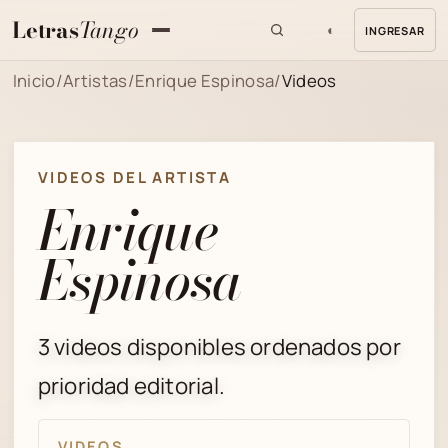
Letras
Tango
◐
INGRESAR
MENU
Inicio
/
Artistas
/
Enrique Espinosa
/
Videos
VIDEOS DEL ARTISTA
Enrique
Espinosa
3 videos disponibles ordenados por
prioridad editorial.
VIDEOS