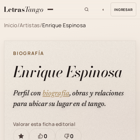
Letras
Tango
◐
INGRESAR
MENU
Inicio
/
Artistas
/
Enrique Espinosa
BIOGRAFÍA
Enrique Espinosa
Perfil con
biografía
, obras y relaciones
para ubicar su lugar en el tango.
Valorar esta ficha editorial
0
0
GUARDAR
Está
Necesita