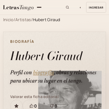
Letras
Tango
◐
INGRESAR
MENU
Inicio
/
Artistas
/
Hubert Giraud
BIOGRAFÍA
Hubert Giraud
Perfil con
biografía
, obras y relaciones
para ubicar su lugar en el tango.
Valorar esta ficha editorial
0
0
GUARDAR
Está
Necesita