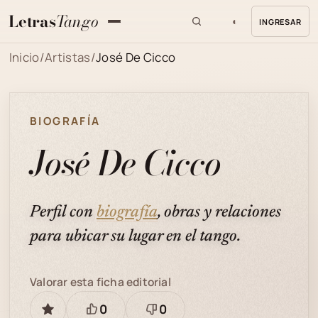
Letras
Tango
◐
INGRESAR
MENU
Inicio
/
Artistas
/
José De Cicco
BIOGRAFÍA
José De Cicco
Perfil con
biografía
, obras y relaciones
para ubicar su lugar en el tango.
Valorar esta ficha editorial
0
0
GUARDAR
Está
Necesita